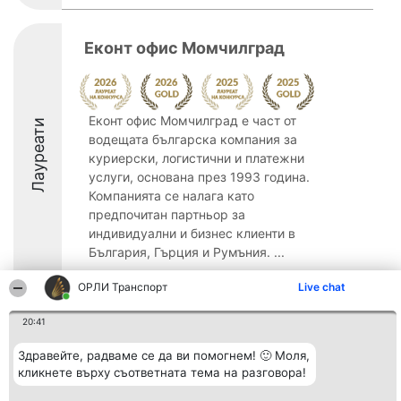
Еконт офис Момчилград
Еконт офис Момчилград е част от
Лауреати
водещата българска компания за
куриерски, логистични и платежни
услуги, основана през 1993 година.
Компанията се налага като
предпочитан партньор за
индивидуални и бизнес клиенти в
България, Гърция и Румъния. ...
9
ОРЛИ Транспорт
Live chat
20:41
Организатор на
Класация
Контакти
Здравейте, радваме се да ви помогнем! 🙂 Моля,
класиране
Победители
Контакти
кликнете върху съответната тема на разговора!
Beautiful Company S.R.L.
Списък на
BulevardulAleea Timișul De
всички