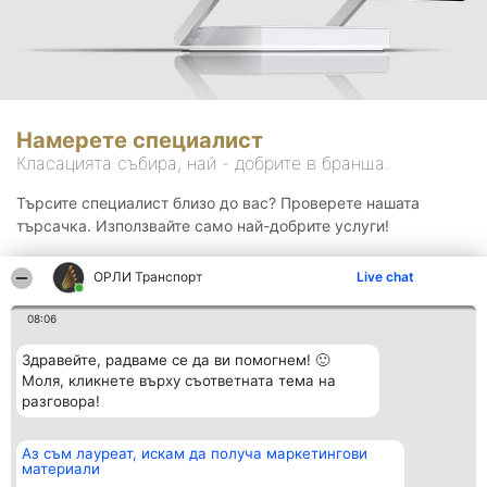
Намерете специалист
Класацията събира, най - добрите в бранша.
Търсите специалист близо до вас? Проверете нашата
търсачка. Използвайте само най-добрите услуги!
ОРЛИ Транспорт
Live chat
Търсене
08:06
Здравейте, радваме се да ви помогнем! 🙂
Моля, кликнете върху съответната тема на
разговора!
Аз съм лауреат, искам да получа маркетингови
Организатор на
Класация
Контакти
материали
класиране
Победители
Контакти
Beautiful Company S.R.L.
Списък на