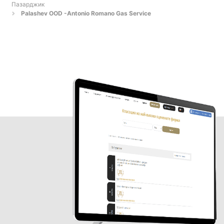
Пазарджик
Palashev OOD -Antonio Romano Gas Service