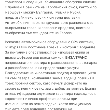
транспорт и спедиция. Компанията обслужва клиенти
с превози в рамките на Европейския съюз, както и по
маршрути между България, Турция и Русия,
предлагайки експресни и сигурни доставки.
Автомобилният парк на дружеството разполага със
съвременни товарни превозни средства, които са
съобразени със стандартите на Европа.
Всичките автомобили са оборудвани с GPS системи,
осигуряващи постоянна връзка и контрол с водачите.
За по-голяма оперативност се използват екипи от
двама шофьори във всеки камион.
ВИЗА ТРАНС
непрекъснато инвестира в разширяване на автопарка
и разнообразяване на предлаганите услуги.
Благодарение на иновативния подход и ориентацията
си към пазара, компанията заема водеща позиция в
транспортния сектор, като печели доверието на
своите клиенти и се ползва с добър авторитет. Екипът
от квалифицирани служители гарантира надеждност,
коректност и висок професионализъм при
изпълнението на всяка задача, което позиционира
фирмата сред водещите доставчици на