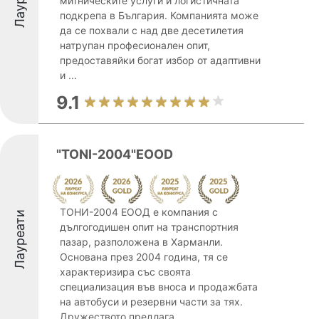
митническите услуги и логистичната
подкрепа в България. Компанията може
да се похвали с над две десетилетия
натрупан професионален опит,
предоставяйки богат избор от адаптивни
и ...
9.1
"TONI-2004"EOOD
ТОНИ-2004 ЕООД е компания с
Лауреати
дългогодишен опит на транспортния
пазар, разположена в Харманли.
Основана през 2004 година, тя се
характеризира със своята
специализация във вноса и продажбата
на автобуси и резервни части за тях.
Дружеството предлага ...