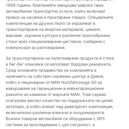
1999 година. Компанията извършва широка гама
автомобилни транспортни услуги, които включват
превоз на насипни и пакетирани товари. Специалните
компетенции на дружеството се изразяват в
транспортиране на инертни материали, цимент,
варовик, зърнени култури и различни прахообразни
стоки чрез специализирани цистерни, снабдени с
компресори за разтоварване.
За транспортиране на палетизирани продукти и стоки
в биг-бег опаковки се използват бордови ремаркета.
Сред основните предимства на компанията е
наличието на собствен сервизен център в Девня,
който е лицензиран от MAN Nutzfahrzeuge AG за
извършване на гаранционни и извънгаранционни
ремонти на камиони от марката MAN. Този сервиз
осигурява високо качество на поддръжката на целия
автопарк, в който влизат над деветдесет композиции,
включително различни влекачи и полуремаркета.
Всички товарни автомобили са оборудвани с GPS
системи за проследяване с цел сигурност, а