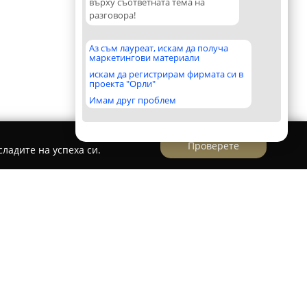
върху съответната тема на
разговора!
Аз съм лауреат, искам да получа
маркетингови материали
искам да регистрирам фирмата си в
проекта "Орли"
Имам друг проблем
Проверете
ладите на успеха си.
оенна болница
лница
представлява популярен куриерски
ата част на Пловдив, специализиран в