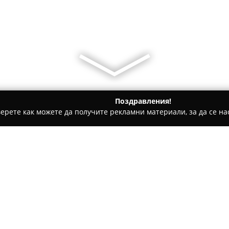
Поздравления!
ерете как можете да получите рекламни материали, за да се нас
уги, Международен Транспорт - Войсил
СПИДИ Пловдив - В
а
Относно компанията:
Спиди Пловдив - Военна бо
офис, разположен в централн