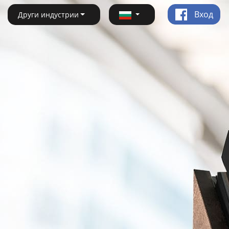
Вход
Други индустрии