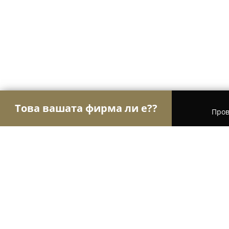
Това вашата фирма ли е??
Пров
Орли Транспорт
Транспортни и Хамалски Усл
СПИДИ Пловдив - Военна болниц