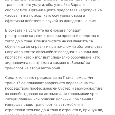
транспортните услуги, обслужвайки Варна и
околностите. Организацията предоставя надеждна 24-
часова пътна помощ, като осигурява бързи и
ефективни действия в случай на инциденти на пътя.
В обхвата на услугите на фирмата попадат
репатриране на леки и товарни превозни средства с
тегло до 5 тона. Специалистите на компанията са
обучени да се справят и при по-сложни обстоятелства,
например когато автомобили попаднат в канали или
пропасти, като използват специално оборудване като
хидравлична платформа и камион с „Вилица“ за
транспорт на втори автомобил.
Сред ключовите предимства на Пътна помощ Ниг
транс 17 се отличават аварийното подаване на ток
посредством професионален бустер и възможностите
за освобождаване на автоматични трансмисии чрез
лагери-главини или ролкови колички. Компанията
извършва също транспорт на автомобили и
строителна техника до 4 тона в страната и, при нужда,