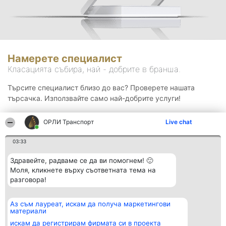
Намерете специалист
Класацията събира, най - добрите в бранша.
Търсите специалист близо до вас? Проверете нашата
търсачка. Използвайте само най-добрите услуги!
ОРЛИ Транспорт
Live chat
Търсене
03:33
Здравейте, радваме се да ви помогнем! 🙂
Моля, кликнете върху съответната тема на
разговора!
Аз съм лауреат, искам да получа маркетингови
Организатор на
Класация
Контакти
материали
класиране
Победители
Контакти
Beautiful Company S.R.L.
Списък на
искам да регистрирам фирмата си в проекта