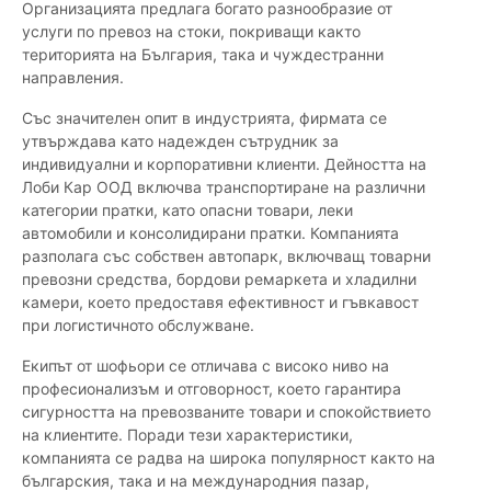
Организацията предлага богато разнообразие от
услуги по превоз на стоки, покриващи както
територията на България, така и чуждестранни
направления.
Със значителен опит в индустрията, фирмата се
утвърждава като надежден сътрудник за
индивидуални и корпоративни клиенти. Дейността на
Лоби Кар ООД включва транспортиране на различни
категории пратки, като опасни товари, леки
автомобили и консолидирани пратки. Компанията
разполага със собствен автопарк, включващ товарни
превозни средства, бордови ремаркета и хладилни
камери, което предоставя ефективност и гъвкавост
при логистичното обслужване.
Екипът от шофьори се отличава с високо ниво на
професионализъм и отговорност, което гарантира
сигурността на превозваните товари и спокойствието
на клиентите. Поради тези характеристики,
компанията се радва на широка популярност както на
българския, така и на международния пазар,