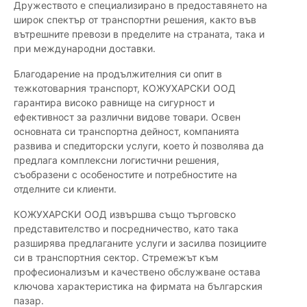
Дружеството е специализирано в предоставянето на
широк спектър от транспортни решения, както във
вътрешните превози в пределите на страната, така и
при международни доставки.
Благодарение на продължителния си опит в
тежкотоварния транспорт, КОЖУХАРСКИ ООД
гарантира високо равнище на сигурност и
ефективност за различни видове товари. Освен
основната си транспортна дейност, компанията
развива и спедиторски услуги, което ѝ позволява да
предлага комплексни логистични решения,
съобразени с особеностите и потребностите на
отделните си клиенти.
КОЖУХАРСКИ ООД извършва също търговско
представителство и посредничество, като така
разширява предлаганите услуги и засилва позициите
си в транспортния сектор. Стремежът към
професионализъм и качествено обслужване остава
ключова характеристика на фирмата на българския
пазар.