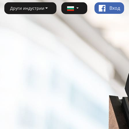
Вход
Други индустрии