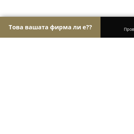
Това вашата фирма ли е??
Пров
Орли Транспорт
Транспортни и Хамалски Усл
Еконт офис София Сточна гара
9.8
(91)
София, бул. „Ген. Данаил Николаев“ 10, бл.2