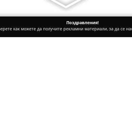
Поздравления!
ерете как можете да получите рекламни материали, за да се нас
уги, Международен Транспорт - София
Еконт офис София С
Относно компанията:
Еконт офис София Сточна г
компания Еконт, която е утвъ
куриерските услуги с традиц
мрежа, наброяваща повече от 
Покажи повече >>
надеждни услуги както за инд
територията на България, ко
в Гърция, Румъния и Кипър, 