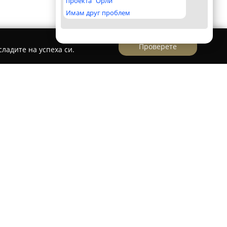
проекта "Орли"
Имам друг проблем
Проверете
ладите на успеха си.
точна гара
ара
представлява част от българската
рден лидер в сферата на логистиката и
ии от 1993 година. Еконт поддържа мащабна
550 офиса из цялата страна, и осигурява
ивидуални, така и за бизнес клиенти. Освен на
мпанията работи и на международните пазари
където предлага разширени логистични