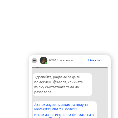
ОРЛИ Транспорт
Live chat
14:53
Здравейте, радваме се да ви
помогнем! 🙂 Моля, кликнете
върху съответната тема на
разговора!
Аз съм лауреат, искам да получа
маркетингови материали
искам да регистрирам фирмата си в