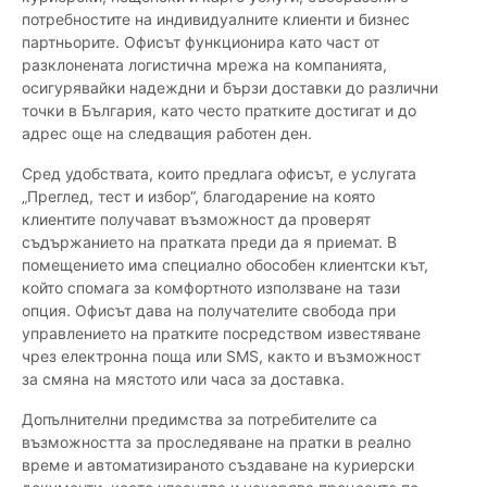
потребностите на индивидуалните клиенти и бизнес
партньорите. Офисът функционира като част от
разклонената логистична мрежа на компанията,
осигурявайки надеждни и бързи доставки до различни
точки в България, като често пратките достигат и до
адрес още на следващия работен ден.
Сред удобствата, които предлага офисът, е услугата
„Преглед, тест и избор“, благодарение на която
клиентите получават възможност да проверят
съдържанието на пратката преди да я приемат. В
помещението има специално обособен клиентски кът,
който спомага за комфортното използване на тази
опция. Офисът дава на получателите свобода при
управлението на пратките посредством известяване
чрез електронна поща или SMS, както и възможност
за смяна на мястото или часа за доставка.
Допълнителни предимства за потребителите са
възможността за проследяване на пратки в реално
време и автоматизираното създаване на куриерски