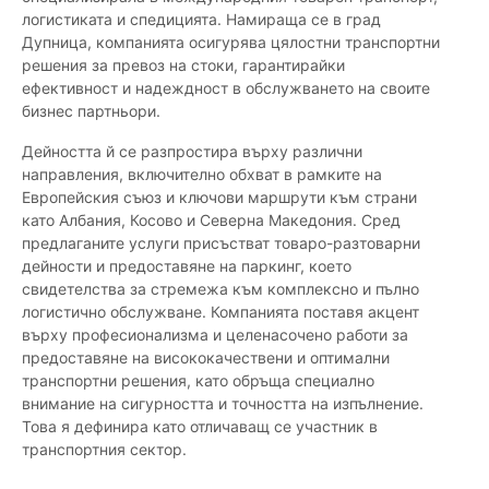
логистиката и спедицията. Намираща се в град
Дупница, компанията осигурява цялостни транспортни
решения за превоз на стоки, гарантирайки
ефективност и надеждност в обслужването на своите
бизнес партньори.
Дейността й се разпростира върху различни
направления, включително обхват в рамките на
Европейския съюз и ключови маршрути към страни
като Албания, Косово и Северна Македония. Сред
предлаганите услуги присъстват товаро-разтоварни
дейности и предоставяне на паркинг, което
свидетелства за стремежа към комплексно и пълно
логистично обслужване. Компанията поставя акцент
върху професионализма и целенасочено работи за
предоставяне на висококачествени и оптимални
транспортни решения, като обръща специално
внимание на сигурността и точността на изпълнение.
Това я дефинира като отличаващ се участник в
транспортния сектор.