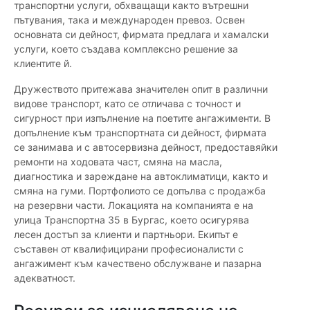
транспортни услуги, обхващащи както вътрешни
пътувания, така и международен превоз. Освен
основната си дейност, фирмата предлага и хамалски
услуги, което създава комплексно решение за
клиентите й.
Дружеството притежава значителен опит в различни
видове транспорт, като се отличава с точност и
сигурност при изпълнение на поетите ангажименти. В
допълнение към транспортната си дейност, фирмата
се занимава и с автосервизна дейност, предоставяйки
ремонти на ходовата част, смяна на масла,
диагностика и зареждане на автоклиматици, както и
смяна на гуми. Портфолиото се допълва с продажба
на резервни части. Локацията на компанията е на
улица Транспортна 35 в Бургас, което осигурява
лесен достъп за клиенти и партньори. Екипът е
съставен от квалифицирани професионалисти с
ангажимент към качествено обслужване и пазарна
адекватност.