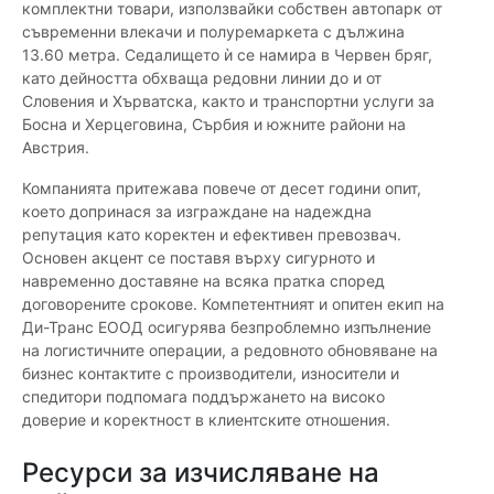
комплектни товари, използвайки собствен автопарк от
съвременни влекачи и полуремаркета с дължина
13.60 метра. Седалището ѝ се намира в Червен бряг,
като дейността обхваща редовни линии до и от
Словения и Хърватска, както и транспортни услуги за
Босна и Херцеговина, Сърбия и южните райони на
Австрия.
Компанията притежава повече от десет години опит,
което допринася за изграждане на надеждна
репутация като коректен и ефективен превозвач.
Основен акцент се поставя върху сигурното и
навременно доставяне на всяка пратка според
договорените срокове. Компетентният и опитен екип на
Ди-Транс ЕООД осигурява безпроблемно изпълнение
на логистичните операции, а редовното обновяване на
бизнес контактите с производители, износители и
спедитори подпомага поддържането на високо
доверие и коректност в клиентските отношения.
Ресурси за изчисляване на