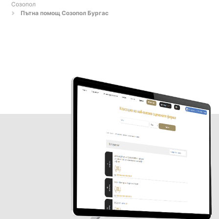
Созопол
Пътна помощ Созопол Бургас