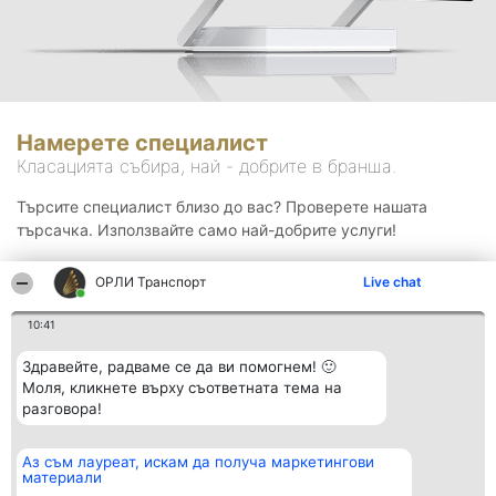
Намерете специалист
Класацията събира, най - добрите в бранша.
Търсите специалист близо до вас? Проверете нашата
търсачка. Използвайте само най-добрите услуги!
ОРЛИ Транспорт
Live chat
Търсене
10:41
Здравейте, радваме се да ви помогнем! 🙂
Моля, кликнете върху съответната тема на
разговора!
Аз съм лауреат, искам да получа маркетингови
Организатор на
Класация
Контакти
материали
класиране
Победители
Контакти
Beautiful Company S.R.L.
Списък на