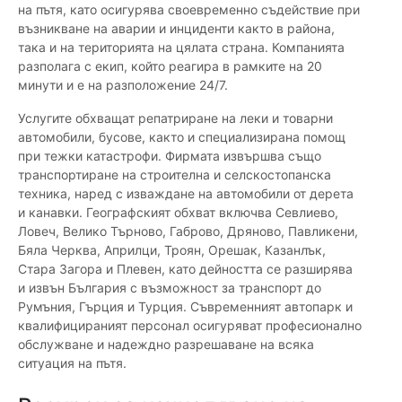
на пътя, като осигурява своевременно съдействие при
възникване на аварии и инциденти както в района,
така и на територията на цялата страна. Компанията
разполага с екип, който реагира в рамките на 20
минути и е на разположение 24/7.
Услугите обхващат репатриране на леки и товарни
автомобили, бусове, както и специализирана помощ
при тежки катастрофи. Фирмата извършва също
транспортиране на строителна и селскостопанска
техника, наред с изваждане на автомобили от дерета
и канавки. Географският обхват включва Севлиево,
Ловеч, Велико Търново, Габрово, Дряново, Павликени,
Бяла Черква, Априлци, Троян, Орешак, Казанлък,
Стара Загора и Плевен, като дейността се разширява
и извън България с възможност за транспорт до
Румъния, Гърция и Турция. Съвременният автопарк и
квалифицираният персонал осигуряват професионално
обслужване и надеждно разрешаване на всяка
ситуация на пътя.