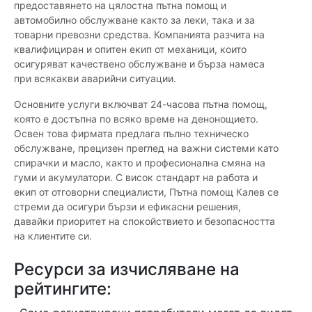
предоставянето на цялостна пътна помощ и
автомобилно обслужване както за леки, така и за
товарни превозни средства. Компанията разчита на
квалифициран и опитен екип от механици, които
осигуряват качествено обслужване и бърза намеса
при всякакви аварийни ситуации.
Основните услуги включват 24-часова пътна помощ,
която е достъпна по всяко време на денонощието.
Освен това фирмата предлага пълно техническо
обслужване, прецизен преглед на важни системи като
спирачки и масло, както и професионална смяна на
гуми и акумулатори. С висок стандарт на работа и
екип от отговорни специалисти, Пътна помощ Калев се
стреми да осигури бързи и ефикасни решения,
давайки приоритет на спокойствието и безопасността
на клиентите си.
Ресурси за изчисляване на
рейтингите: