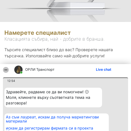
Намерете специалист
Класацията събира, най - добрите в бранша.
Търсите специалист близо до вас? Проверете нашата
търсачка. Използвайте само най-добрите услуги!
ОРЛИ Транспорт
Live chat
Търсене
12:54
Здравейте, радваме се да ви помогнем! 🙂
Моля, кликнете върху съответната тема на
разговора!
Аз съм лауреат, искам да получа маркетингови
Организатор на
Класация
Контакти
материали
класиране
Победители
Контакти
Beautiful Company S.R.L.
Списък на
искам да регистрирам фирмата си в проекта
BulevardulAleea Timișul De
всички