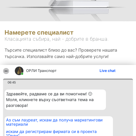
Намерете специалист
Класацията събира, най - добрите в бранша.
Търсите специалист близо до вас? Проверете нашата
търсачка. Използвайте само най-добрите услуги!
ОРЛИ Транспорт
Live chat
Търсене
06:45
Здравейте, радваме се да ви помогнем! 🙂
Моля, кликнете върху съответната тема на
разговора!
Аз съм лауреат, искам да получа маркетингови
Организатор на
Класация
Контакти
материали
класиране
Победители
Контакти
Beautiful Company S.R.L.
Списък на
искам да регистрирам фирмата си в проекта
BulevardulAleea Timișul De
всички
"Орли"