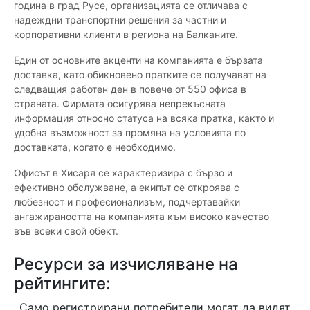
година в град Русе, организацията се отличава с
надеждни транспортни решения за частни и
корпоративни клиенти в региона на Балканите.
Един от основните акценти на компанията е бързата
доставка, като обикновено пратките се получават на
следващия работен ден в повече от 550 офиса в
страната. Фирмата осигурява непрекъсната
информация относно статуса на всяка пратка, както и
удобна възможност за промяна на условията по
доставката, когато е необходимо.
Офисът в Хисаря се характеризира с бързо и
ефективно обслужване, а екипът се откроява с
любезност и професионализъм, подчертавайки
ангажираността на компанията към високо качество
във всеки свой обект.
Ресурси за изчисляване на
рейтингите:
Само регистрирани потребители могат да видят