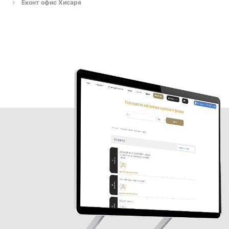
Еконт офис Хисаря