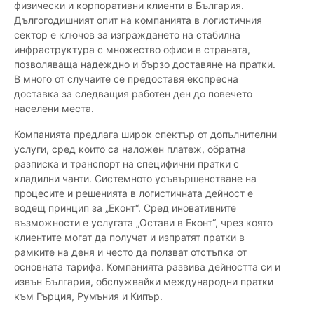
физически и корпоративни клиенти в България.
Дългогодишният опит на компанията в логистичния
сектор e ключов за изграждането на стабилна
инфраструктура с множество офиси в страната,
позволяваща надеждно и бързо доставяне на пратки.
В много от случаите се предоставя експресна
доставка за следващия работен ден до повечето
населени места.
Компанията предлага широк спектър от допълнителни
услуги, сред които са наложен платеж, обратна
разписка и транспорт на специфични пратки с
хладилни чанти. Системното усъвършенстване на
процесите и решенията в логистичната дейност е
водещ принцип за „Еконт“. Сред иновативните
възможности е услугата „Остави в Еконт“, чрез която
клиентите могат да получат и изпратят пратки в
рамките на деня и често да ползват отстъпка от
основната тарифа. Компанията развива дейността си и
извън България, обслужвайки международни пратки
към Гърция, Румъния и Кипър.