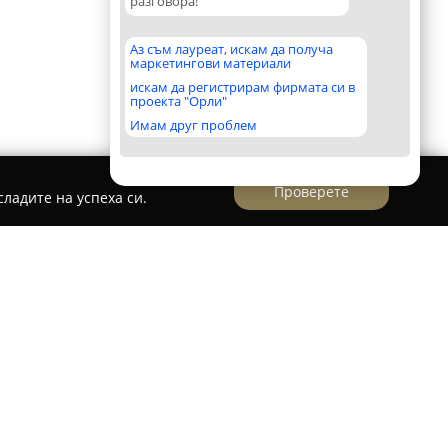
разговора!
Аз съм лауреат, искам да получа
маркетингови материали
искам да регистрирам фирмата си в
проекта "Орли"
Имам друг проблем
Проверете
ладите на успеха си.
ис Горна Оряховица
а Оряховица
представлява част от широка
тавя ефективни логистични услуги на
я. Компанията, със значителен опит в сектора