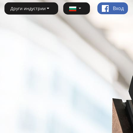
Вход
Други индустрии