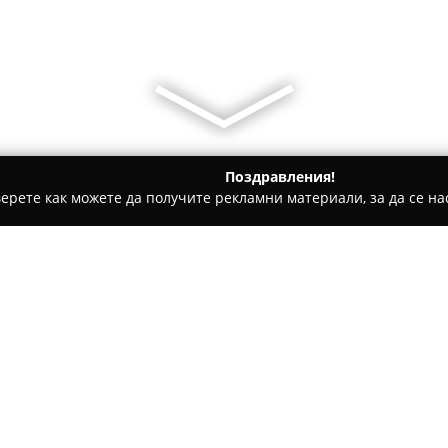
Поздравления!
ерете как можете да получите рекламни материали, за да се нас
уги, Международен Транспорт - Горна Оряховица
Еконт оф
Относно компанията:
Офисът на
Еконт офис Горн
национална мрежа, която дос
територията на цяла Българи