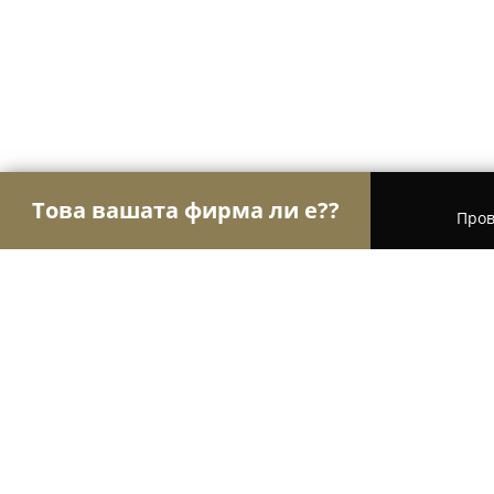
Това вашата фирма ли е??
Пров
Орли Транспорт
Транспортни и Хамалски Усл
Еконт офис Горна Оряховица