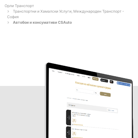
Орли Транспорт
Транспортни и Хамалски Услуги, Международен Транспорт -
София
Автобои и консумативи CSAuto