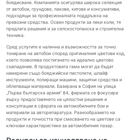
боядисване. Компанията осигурява широка селекция
от автобои, грундове, лакове, китове и консумативи,
подходящи за професионалната поддръжка на
превозни средства. Освен продукти за леки коли, тя
предлага решения и за селскостопанска и строителна
техника.
Сред услугите е налична и възможността за точно
тониране на автобои според оригиналния цветови код,
което позволява постигането на идеално цветово
съвпадение. В продуктовата гама могат да бъдат
намерени също бояджийски пистолети, шлайф
инструменти, полиращи машини, защитни средства и
облепващи материали. Базирана в София на улица
„Първа българска армия“ 84, фирмата се фокусира
върху предоставянето на цялостни решения и
консултации в сферата на автомобилните бои и
материали за авторепаратура. Разнообразието на
продукти и точността при смесването на цветове са
ключови характеристики за автомобилния пазар.