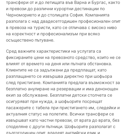
трансфери от и до летищата във Варна и Бургас, както
и превози до различни курортни дестинации по
Черноморието и до столицата София. Компанията
разполага с над двадесетгодишен професионален опит
в превоза на туристи, като се отличава с високо ниво
на коректност и професионализъм при всяко
осъществено пътуване.
Сред важните характеристики на услугата са
фиксираните цени на превозното средство, които не се
влияят от времето на деня или пътната обстановка.
Клиентите не са задължени да предплащат, като
разплащането се извършва директно при шофьора
след пристигане. Компанията предлага възможност за
безплатно анулиране на резервации и има денонощен
екип за обслужване. Безплатни детски столчета се
осигуряват при нужда, а шофьорите посрещат
пасажерите с табела при пристигането им, следейки и
актуалния статус на полетите. Всички трансфери се
извършват като частни превози, от врата до врата, без
споделяне с други пътници. Шофьорите разполагат с
дългогодишен опит, владеят английски език и