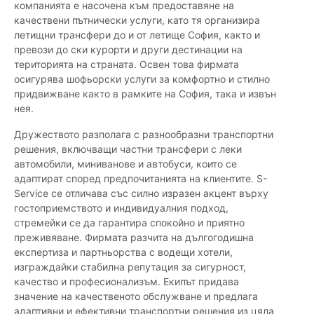
компанията е насочена към предоставяне на
качествени пътнически услуги, като тя организира
летищни трансфери до и от летище София, както и
превози до ски курорти и други дестинации на
територията на страната. Освен това фирмата
осигурява шофьорски услуги за комфортно и стилно
придвижване както в рамките на София, така и извън
нея.
Дружеството разполага с разнообразни транспортни
решения, включващи частни трансфери с леки
автомобили, миниванове и автобуси, които се
адаптират според предпочитанията на клиентите. S-
Service се отличава със силно изразен акцент върху
гостоприемството и индивидуалния подход,
стремейки се да гарантира спокойно и приятно
преживяване. Фирмата разчита на дългогодишна
експертиза и партньорства с водещи хотели,
изграждайки стабилна репутация за сигурност,
качество и професионализъм. Екипът придава
значение на качественото обслужване и предлага
адаптивни и ефективни транспортни решения из цяла