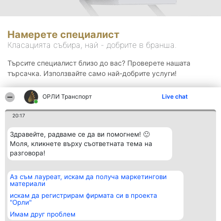
Намерете специалист
Класацията събира, най - добрите в бранша.
Търсите специалист близо до вас? Проверете нашата
търсачка. Използвайте само най-добрите услуги!
ОРЛИ Транспорт
Live chat
Търсене
20:17
Здравейте, радваме се да ви помогнем! 🙂
Моля, кликнете върху съответната тема на
разговора!
Аз съм лауреат, искам да получа маркетингови
Организатор на
Класация
Контакти
материали
класиране
Победители
Контакти
Beautiful Company S.R.L.
Списък на
искам да регистрирам фирмата си в проекта
BulevardulAleea Timișul De
всички
"Орли"
Sus Nr. 2, Bl. A30, Sc. A, Et.
победители
Имам друг проблем
4, Ap. 13
Правила
București 53-238