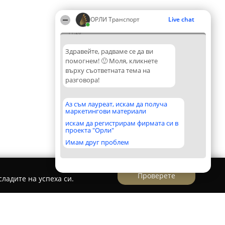
ОРЛИ Транспорт
Live chat
11:28
Здравейте, радваме се да ви
помогнем! 🙂 Моля, кликнете
върху съответната тема на
разговора!
Аз съм лауреат, искам да получа
маркетингови материали
искам да регистрирам фирмата си в
проекта "Орли"
Имам друг проблем
Проверете
ладите на успеха си.