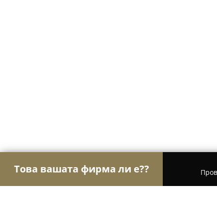
Това вашата фирма ли е??
Пров
Орли Транспорт
Транспортни и Хамалски Усл