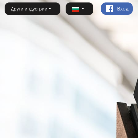
Вход
Други индустрии