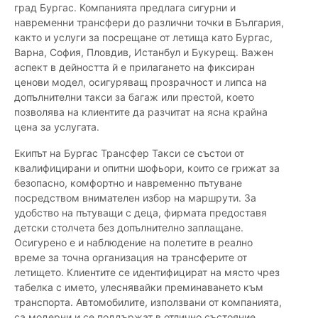
град Бургас. Компанията предлага сигурни и
навременни трансфери до различни точки в България,
както и услуги за посрещане от летища като Бургас,
Варна, София, Пловдив, Истанбул и Букурещ. Важен
аспект в дейността й е прилагането на фиксиран
ценови модел, осигуряващ прозрачност и липса на
допълнителни такси за багаж или престой, което
позволява на клиентите да разчитат на ясна крайна
цена за услугата.
Екипът на Бургас Трансфер Такси се състои от
квалифицирани и опитни шофьори, които се грижат за
безопасно, комфортно и навременно пътуване
посредством внимателен избор на маршрути. За
удобство на пътуващи с деца, фирмата предоставя
детски столчета без допълнително заплащане.
Осигурено е и наблюдение на полетите в реално
време за точна организация на трансферите от
летището. Клиентите се идентифицират на място чрез
табелка с името, улеснявайки преминаването към
транспорта. Автомобилите, използвани от компанията,
са модерни и се поддържат в отлично състояние,