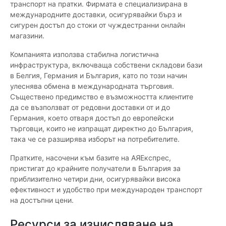
транспорт на пратки. Фирмата е специализирана в
международните доставки, осигурявайки бърз и
сигурен достъп до стоки от чуждестранни онлайн
магазини.
Компанията използва стабилна логистична
инфраструктура, включваща собствени складови бази
в Белгия, Германия и България, като по този начин
улеснява обмена в международната търговия.
Съществено предимство е възможността клиентите
да се възползват от редовни доставки от и до
Германия, което отваря достъп до европейски
търговци, които не изпращат директно до България,
така че се разширява изборът на потребителите.
Пратките, насочени към базите на АЯЕкспрес,
пристигат до крайните получатели в България за
приблизително четири дни, осигурявайки висока
ефективност и удобство при международен транспорт
на достъпни цени.
Ресурси за изчисляване на