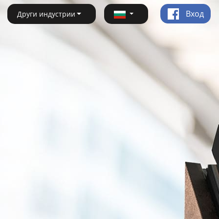
Вход
Други индустрии