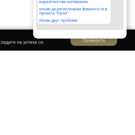
маркетингови материали
искам да регистрирам фирмата си в
проекта "Орли"
Имам друг проблем
Проверете
ладите на успеха си.
- Синия Транс-0899008088
авя квалифицирана помощ на пътя по всяко
 и товарни автомобили с тегло до 5 тона
 така и в чужбина. Компанията реагира бързо
рантирайки професионална подкрепа.
епатриране на мотори, леки коли, микробуси,