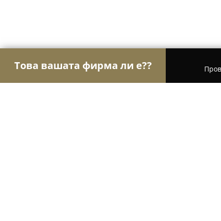
Това вашата фирма ли е??
Пров
Орли Транспорт
Транспортни и Хамалски Усл
Пътна Помощ Варна - Синия Тран
8.2
(13)