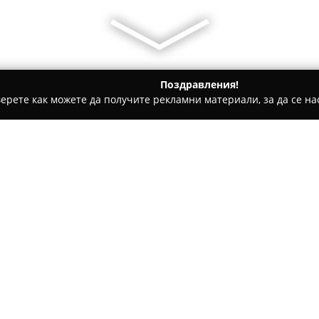
Поздравления!
ерете как можете да получите рекламни материали, за да се нас
уги, Международен Транспорт - Варна
Пътна Помощ Варна 
с-0899008088
Относно компанията:
Пътна Помощ Варна
предост
време на денонощието за леки
както в рамките на България,
при аварии и инциденти, га
Основните услуги включват р