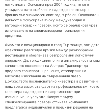
логистиката. Основана през 2004 година, тя се е
утвърдила като стабилен и надежден партньор в
бранша със значителен опит зад гърба си. Основната ѝ
дейност е фокусирана върху международни и
вътрешни товарни превози, които се реализират чрез
използването на специализирани транспортни
средства.
Фирмата е позиционирана в град Търговище, откъдето
ефективно реализира връзки между разнообразни
дестинации и обезпечава безпроблемни логистични
операции. Дългогодишният опит и ангажираността към
качеството позволяват на Аллтрак Транспорт да
предлага транспортни решения, отговарящи на
високите изисквания на съвременния пазар.
Дружеството последователно инвестира в развитие и
поддържа висок стандарт на професионализъм, което
гарантира надеждност и навременност при
изпълнение на услугите. Фокусът върху
специализираните превози отличава компанията,
предлагайки индивидуални и прецизни решения на