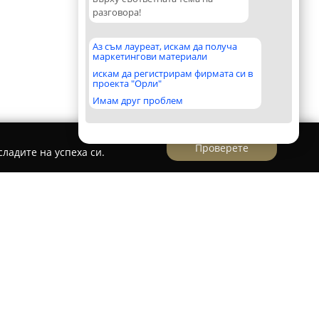
разговора!
Аз съм лауреат, искам да получа
маркетингови материали
искам да регистрирам фирмата си в
проекта "Орли"
Имам друг проблем
Проверете
ладите на успеха си.
ит Такси Горна Оряховица
ряховица
предоставя висококачествени услуги
 транспорт в Горна Оряховица и региона.