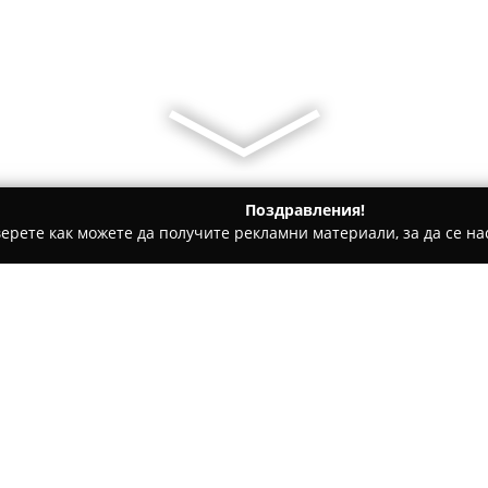
Поздравления!
ерете как можете да получите рекламни материали, за да се нас
уги, Международен Транспорт - Горна Оряховица
Омега и Х
ица
Относно компанията:
Омега и Хит Такси Горна О
в областта на таксиметровия