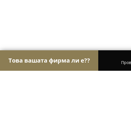
Това вашата фирма ли е??
Пров
Орли Транспорт
Транспортни и Хамалски Усл
Омега и Хит Такси Горна Оряхов