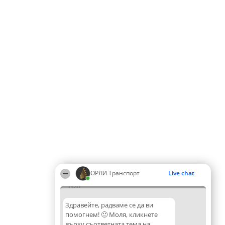
ОРЛИ Транспорт
Live chat
14:47
Здравейте, радваме се да ви
помогнем! 🙂 Моля, кликнете
върху съответната тема на