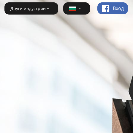
Вход
Други индустрии