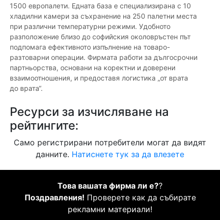
1500 европалети. Едната база е специализирана с 10
хладилни камери за съхранение на 250 палетни места
при различни температурни режими. Удобното
разположение близо до софийския околовръстен път
подпомага ефективното изпълнение на товаро-
разтоварни операции. Фирмата работи за дългосрочни
партньорства, основани на коректни и доверени
взаимоотношения, и предоставя логистика „от врата
до врата“.
Ресурси за изчисляване на
рейтингите:
Само регистрирани потребители могат да видят
данните.
Натиснете тук за да влезете
Това вашата фирма ли е?
?
Поздравления!
Проверете как да събирате
рекламни материали!