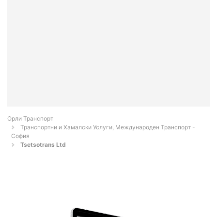
Орли Транспорт
Транспортни и Хамалски Услуги, Международен Транспорт -
София
Tsetsotrans Ltd