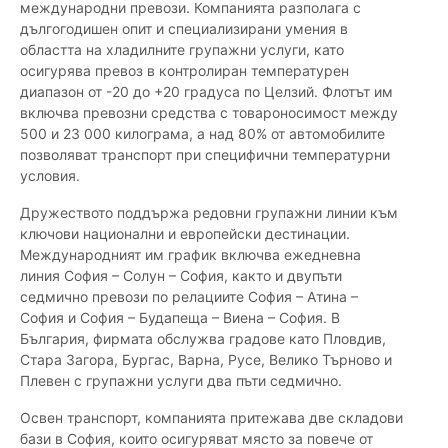
международни превози. Компанията разполага с
дългогодишен опит и специализирани умения в
областта на хладилните групажни услуги, като
осигурява превоз в контролиран температурен
диапазон от -20 до +20 градуса по Целзий. Флотът им
включва превозни средства с товароносимост между
500 и 23 000 килограма, а над 80% от автомобилите
позволяват транспорт при специфични температурни
условия.
Дружеството поддържа редовни групажни линии към
ключови национални и европейски дестинации.
Международният им график включва ежедневна
линия София – Солун – София, както и двупъти
седмично превози по релациите София – Атина –
София и София – Будапеща – Виена – София. В
България, фирмата обслужва градове като Пловдив,
Стара Загора, Бургас, Варна, Русе, Велико Търново и
Плевен с групажни услуги два пъти седмично.
Освен транспорт, компанията притежава две складови
бази в София, които осигуряват място за повече от