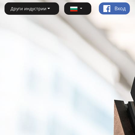
Вход
Други индустрии