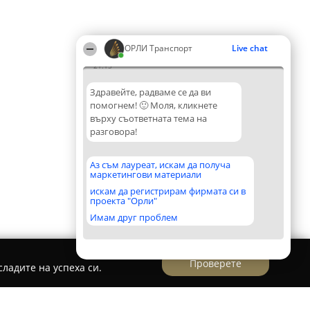
ОРЛИ Транспорт
Live chat
21:15
Здравейте, радваме се да ви
помогнем! 🙂 Моля, кликнете
върху съответната тема на
разговора!
Аз съм лауреат, искам да получа
маркетингови материали
искам да регистрирам фирмата си в
проекта "Орли"
Имам друг проблем
Проверете
ладите на успеха си.