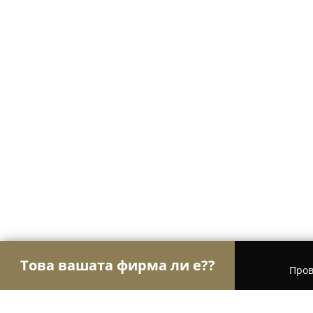
Това вашата фирма ли е??
Пров