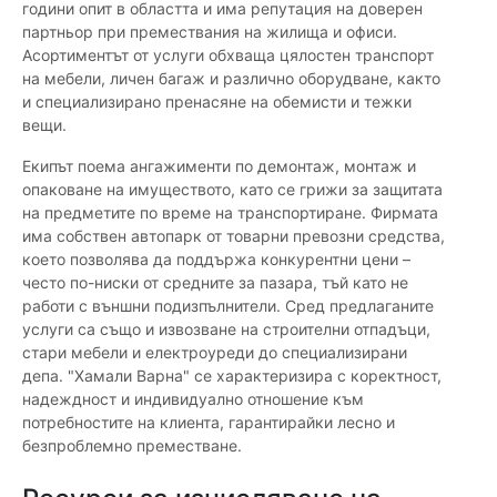
години опит в областта и има репутация на доверен
партньор при премествания на жилища и офиси.
Асортиментът от услуги обхваща цялостен транспорт
на мебели, личен багаж и различно оборудване, както
и специализирано пренасяне на обемисти и тежки
вещи.
Екипът поема ангажименти по демонтаж, монтаж и
опаковане на имуществото, като се грижи за защитата
на предметите по време на транспортиране. Фирмата
има собствен автопарк от товарни превозни средства,
което позволява да поддържа конкурентни цени –
често по-ниски от средните за пазара, тъй като не
работи с външни подизпълнители. Сред предлаганите
услуги са също и извозване на строителни отпадъци,
стари мебели и електроуреди до специализирани
депа. "Хамали Варна" се характеризира с коректност,
надеждност и индивидуално отношение към
потребностите на клиента, гарантирайки лесно и
безпроблемно преместване.