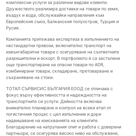
комплексни услуги за различни видове клиенти.
Дружеството реализира доставки на товари по земя,
въздух и вода, обслужвайки направления към
Европейския съюз, Балканския полуостров, Турция и
Русия.
Компанията притежава експертиза в изпълнението на
нестандартни превози, включително транспорт на
извънгабаритни товари с осигуряване на съответните
разрешителни и ескорт. В портфолиото ѝ са застъпени
още транспортиране на опасни товари по ADR,
комбинирани товари, складиране, претоварване и
съхраняване на стоки.
ТОТАЛ СЪРВИСИС БЪЛГАРИЯ ЕООД се отличава с
фокус върху ефективността и надеждността на
транспортните си услуги. Дейността включва
внимателно планиране и контрол на всеки етап от
логистичния процес с цел изпълнение и дори
надвишаване на изискванията на клиентите.
Благодарение на натрупания опит и работа с доверени
партньори, се осигурява високо ниво на обслужване,