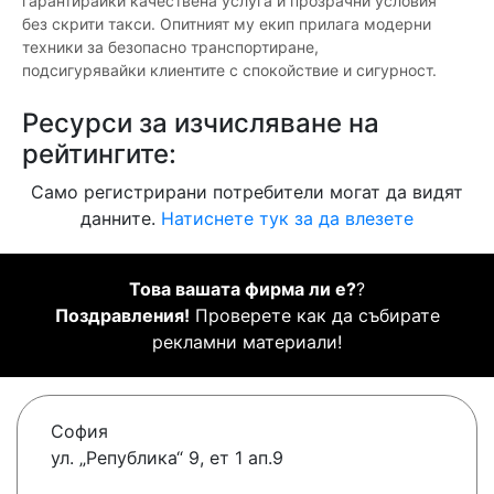
гарантирайки качествена услуга и прозрачни условия
без скрити такси. Опитният му екип прилага модерни
техники за безопасно транспортиране,
подсигурявайки клиентите с спокойствие и сигурност.
Ресурси за изчисляване на
рейтингите:
Само регистрирани потребители могат да видят
данните.
Натиснете тук за да влезете
Това вашата фирма ли е?
?
Поздравления!
Проверете как да събирате
рекламни материали!
София
ул. „Република“ 9, ет 1 ап.9