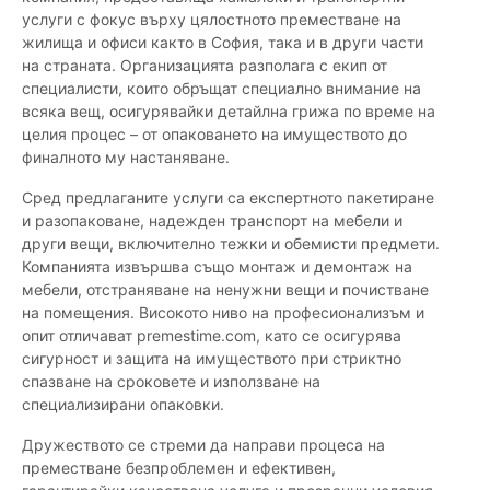
услуги с фокус върху цялостното преместване на
жилища и офиси както в София, така и в други части
на страната. Организацията разполага с екип от
специалисти, които обръщат специално внимание на
всяка вещ, осигурявайки детайлна грижа по време на
целия процес – от опаковането на имуществото до
финалното му настаняване.
Сред предлаганите услуги са експертното пакетиране
и разопаковане, надежден транспорт на мебели и
други вещи, включително тежки и обемисти предмети.
Компанията извършва също монтаж и демонтаж на
мебели, отстраняване на ненужни вещи и почистване
на помещения. Високото ниво на професионализъм и
опит отличават premestime.com, като се осигурява
сигурност и защита на имуществото при стриктно
спазване на сроковете и използване на
специализирани опаковки.
Дружеството се стреми да направи процеса на
преместване безпроблемен и ефективен,