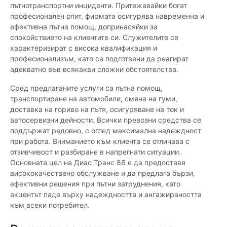
пътнотранспортни инциденти. Притежавайки богат
професионален опит, фирмата осигурява навременна и
ефективна пътна помощ, допринасяйки за
спокойствието на клиентите си. Служителите се
характеризират с висока квалификация и
професионализъм, като са подготвени да реагират
адекватно във всякакви сложни обстоятелства.
Сред предлаганите услуги са пътна помощ,
транспортиране на автомобили, смяна на гуми,
доставка на гориво на пътя, осигуряване на ток и
автосервизни дейности. Всички превозни средства се
поддържат редовно, с оглед максимална надеждност
при работа. Вниманието към клиента се отличава с
отзивчивост и разбиране в напрегнати ситуации.
Основната цел на Диас Транс 86 е да предоставя
висококачествено обслужване и да предлага бързи,
ефективни решения при пътни затруднения, като
акцентът пада върху надеждността и ангажираността
към всеки потребител.