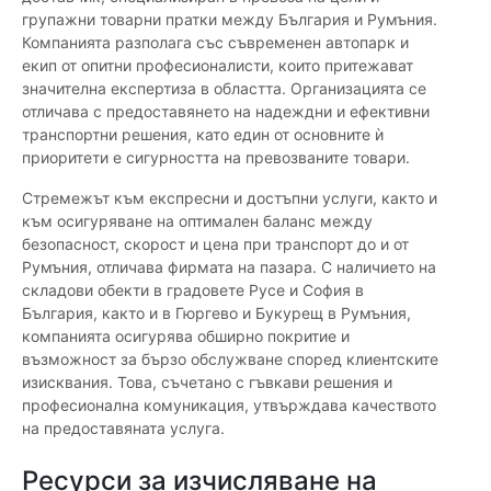
групажни товарни пратки между България и Румъния.
Компанията разполага със съвременен автопарк и
екип от опитни професионалисти, които притежават
значителна експертиза в областта. Организацията се
отличава с предоставянето на надеждни и ефективни
транспортни решения, като един от основните ѝ
приоритети е сигурността на превозваните товари.
Стремежът към експресни и достъпни услуги, както и
към осигуряване на оптимален баланс между
безопасност, скорост и цена при транспорт до и от
Румъния, отличава фирмата на пазара. С наличието на
складови обекти в градовете Русе и София в
България, както и в Гюргево и Букурещ в Румъния,
компанията осигурява обширно покритие и
възможност за бързо обслужване според клиентските
изисквания. Това, съчетано с гъвкави решения и
професионална комуникация, утвърждава качеството
на предоставяната услуга.
Ресурси за изчисляване на