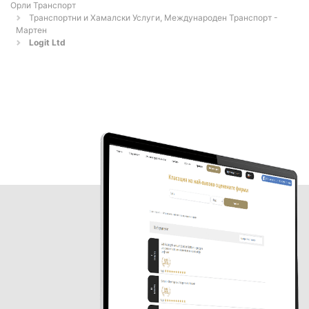
Орли Транспорт
Транспортни и Хамалски Услуги, Международен Транспорт -
Мартен
Logit Ltd