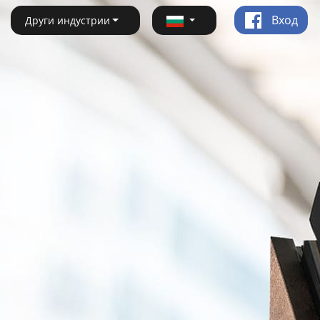
Вход
Други индустрии