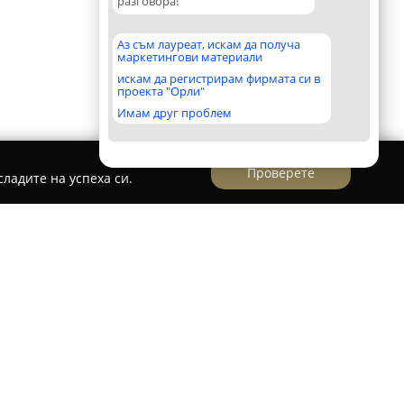
разговора!
Аз съм лауреат, искам да получа
маркетингови материали
искам да регистрирам фирмата си в
проекта "Орли"
Имам друг проблем
Проверете
ладите на успеха си.
uria - Borovets
ovets
представлява утвърден доставчик на ски
Боровец, с повече от десет години опит в
а разнообразна гама от висококачествени