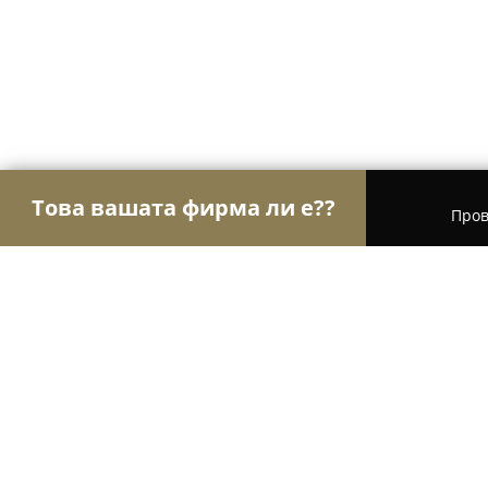
Това вашата фирма ли е??
Пров
Орли Транспорт
Транспортни и Хамалски Усл
Ski & Board Traventuria - Borovets