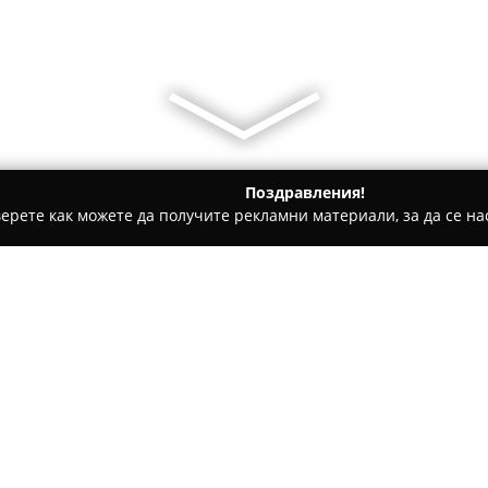
Поздравления!
ерете как можете да получите рекламни материали, за да се нас
уги, Международен Транспорт - Боровец
Ski & Board Travent
Относно компанията:
Ski & Board Traventuria – Bor
и сноуборд услуги, базиран в 
бранша. Компанията осигуряв