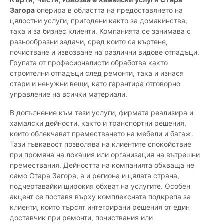
Загора
оперира в областта на предоставянето на
цялостни услуги, пригодени както за домакинства,
така и за бизнес клиенти. Компанията се занимава с
разнообразни задачи, сред които са къртене,
почистване и извозване на различни видове отпадъци.
Групата от професионалисти обработва както
строителни отпадъци след ремонти, така и изнася
стари и ненужни вещи, като гарантира отговорно
управление на всички материали.
В допълнение към тези услуги, фирмата реализира и
хамалски дейности, както и транспортни решения,
които облекчават преместването на мебели и багаж.
Тази гъвкавост позволява на клиентите спокойствие
при промяна на локация или организация на вътрешни
премествания. Дейността на компанията обхваща не
само Стара Загора, а и региона и цялата страна,
подчертавайки широкия обхват на услугите. Особен
акцент се поставя върху комплексната подкрепа за
клиенти, които търсят интегрирани решения от един
доставчик при ремонти, почиствания или