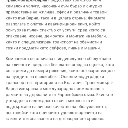
хамалски услуги, насочени към бързо и сигурно
преместване на жилища, офиси и различни товари
както във Варна, така и в цялата страна. Фирмата
разполага с опитен и квалифициран екип, който
осигурява пълен спектър от услуги, сред които са
опаковане, носене, демонтаж и монтаж на мебели,
както и специализиран транспорт на обемисти и
тежки предмети като сейфове, пиана и машини.
Компанията се отличава с индивидуално обслужване
на клиента и предлага безплатен оглед за оценка, като
се стреми да намери решения, които отговарят изцяло
на нуждите на всеки обект. Освен междуградски
транспорт на територията на България, Трансмовърс-
Варна извършва и международно преместване в
рамките на държавите от Европейския съюз. Екипът е
утвърден с надеждността си, гъвкавостта и
поддържане на високо качество на обслужването,
поставяйки като приоритет удовлетворението на
клиентите и спазването на договорените срокове.