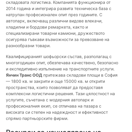
складовата логистика. Компанията функционира от
2014 година и интегрира развита техническа база с
натрупан професионален опит през годините. С
автопарк, включващ различни видове влекачи,
хладилни и бордови ремаркета, както и
специализирани товарни камиони, дружеството
осигурява гъвкави възможности за превозване на
разнообразни товари.
Квалифицираният шофьорски състав, разполагащ с
многогодишен опит, обезпечава качествено, безопасно
и експедитивно изпълнение на транспортните услуги.
Янчин Транс ООД
притежава складови площи в София
— 1800 кв. м закрити и още 15000 кв. м открити
пространства, които позволяват да предоставя
комплексни логистични решения. Тази цялостност на
услугите, съчетана с модерния автопарк и
професионалния екип, се отличава на пазара с
високата си степен на надеждност и ефективност
спрямо партньорските фирми.