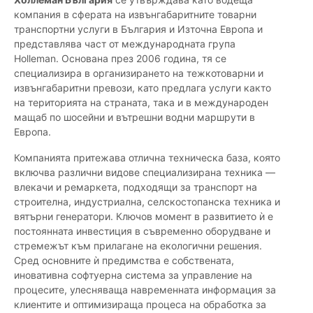
компания в сферата на извънгабаритните товарни
транспортни услуги в България и Източна Европа и
представлява част от международната група
Holleman. Основана през 2006 година, тя се
специализира в организирането на тежкотоварни и
извънгабаритни превози, като предлага услуги както
на територията на страната, така и в международен
мащаб по шосейни и вътрешни водни маршрути в
Европа.
Компанията притежава отлична техническа база, която
включва различни видове специализирана техника —
влекачи и ремаркета, подходящи за транспорт на
строителна, индустриална, селскостопанска техника и
вятърни генератори. Ключов момент в развитието ѝ е
постоянната инвестиция в съвременно оборудване и
стремежът към прилагане на екологични решения.
Сред основните ѝ предимства е собствената,
иновативна софтуерна система за управление на
процесите, улесняваща навременната информация за
клиентите и оптимизираща процеса на обработка за