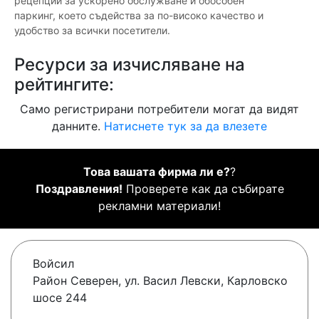
рецепции за ускорено обслужване и обособен
паркинг, което съдейства за по-високо качество и
удобство за всички посетители.
Ресурси за изчисляване на
рейтингите:
Само регистрирани потребители могат да видят
данните.
Натиснете тук за да влезете
Това вашата фирма ли е?
?
Поздравления!
Проверете как да събирате
рекламни материали!
Войсил
Район Северен, ул. Васил Левски, Карловско
шосе 244