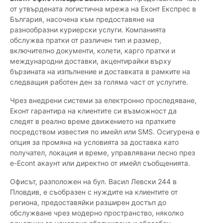
от утвърдената логистична мрежа на Еконт Експрес в
България, насочена към предоставяне на
разнообразни куриерски услуги. Компанията
обслужва пратки от различен тип и размер,
включително документи, колети, карго пратки и
международни доставки, акцентирайки върху
бързината на изпълнение и доставката в рамките на
следващия работен ден за голяма част от услугите.
Чрез внедрени системи за електронно проследяване,
Еконт гарантира на клиентите си възможност да
следят в реално време движението на пратките
посредством известия по имейл или SMS. Осигурена е
опция за промяна на условията за доставка като
получател, локация и време, управлявани лесно през
e-Econt акаунт или директно от имейл съобщенията.
Офисът, разположен на бул. Васил Левски 244 в
Пловдив, е съобразен с нуждите на клиентите от
региона, предоставяйки разширен достъп до
обслужване чрез модерно пространство, няколко