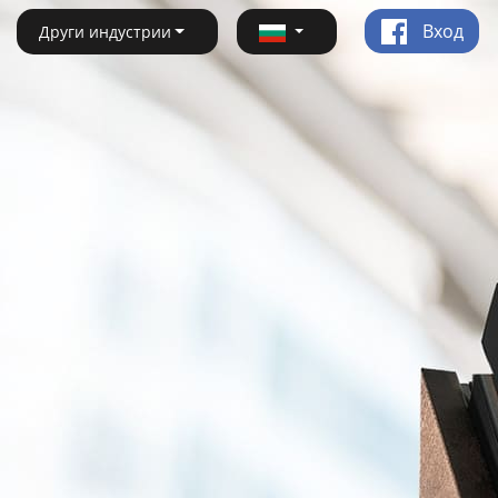
Вход
Други индустрии