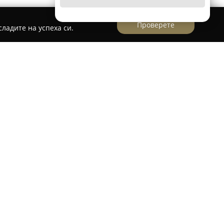
Проверете
ладите на успеха си.
о се отличава с фокус върху предоставянето на
уги, като осигурява цялостно обслужване в
 вътрешния транспорт. Дружеството
оз на комплектни и частични товари,
циализиран транспорт за температурно
извънгабаритни или опасни товари.
а Е-Спед ООД, се включват групажни линии,
ни и морски превози. Освен транспортните
я логистична подкрепа чрез складиране, крос-