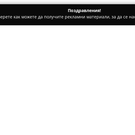
Поздравления!
ерете как можете да получите рекламни материали, за да се нас
уги, Международен Транспорт - Казичене
Е-Спед ООД
Относно компанията:
Е-Спед ООД
е компания, коят
логистични и транспортни усл
сферите на международния и
организира автомобилен прев
контейнери и изпълнява спе
чувствителни стоки, тежки, 
Сред услугите, които предлаг
както и железопътни, въздуш
услуги, компанията предостав