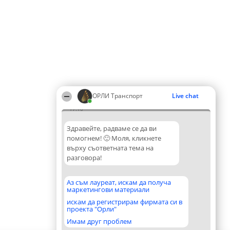
ОРЛИ Транспорт
Live chat
17:10
Здравейте, радваме се да ви
помогнем! 🙂 Моля, кликнете
върху съответната тема на
разговора!
Аз съм лауреат, искам да получа
маркетингови материали
искам да регистрирам фирмата си в
проекта "Орли"
Имам друг проблем