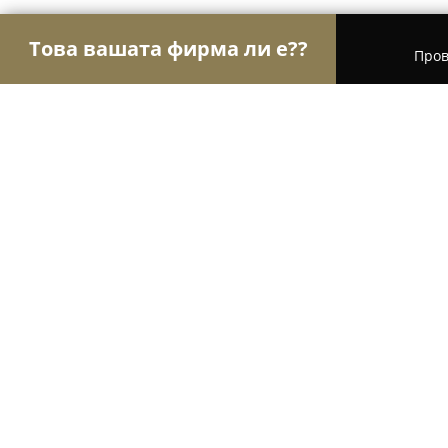
Това вашата фирма ли е??
Пров
Орли Транспорт
Транспортни и Хамалски Усл
Е-Спед ООД
8.1
(28)
Казичене, ул. „Видрица" 7
Покажи телефонния номер