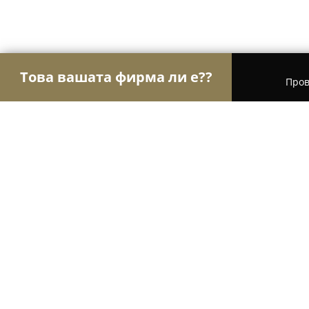
Това вашата фирма ли е??
Пров
Орли Транспорт
Транспортни и Хамалски Усл
Tetralog Ltd
9.6
(61)
Пазарджик, Pazardjik