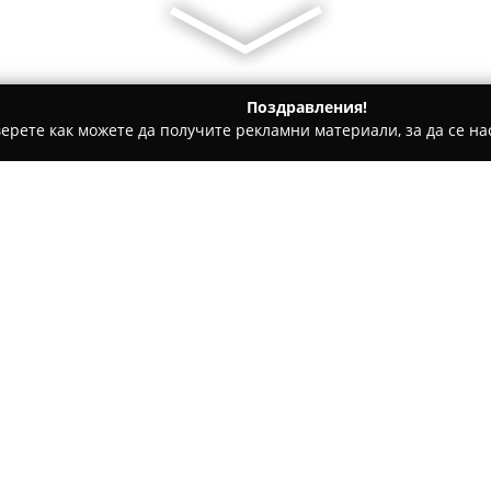
Поздравления!
ерете как можете да получите рекламни материали, за да се нас
уги, Международен Транспорт - Пазарджик
Tetralog Ltd
Относно компанията:
Тетралог ЕООД
е дългогодиш
международни превози в тер
разполага с над две десетиле
логистични услуги, отличаващ
В портфолиото на фирмата вл
премествания на лични вещи, 