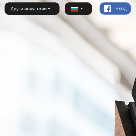
Вход
Други индустрии