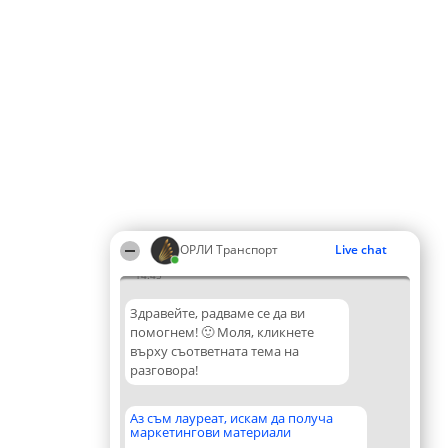
ОРЛИ Транспорт
Live chat
14:45
Здравейте, радваме се да ви
помогнем! 🙂 Моля, кликнете
върху съответната тема на
разговора!
Аз съм лауреат, искам да получа
маркетингови материали