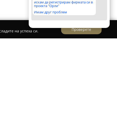
искам да регистрирам фирмата си в
проекта "Орли"
Имам друг проблем
Проверете
ладите на успеха си.
на транспортна фирма, специализирана в
иторията на Европейския съюз. Компанията
тия опит и предоставя клиенти с комплексни
и се с бързина, сигурност и точност.
изат разнообразни услуги – международни
багаж, велосипеди и техника, както и