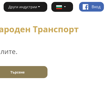
Вход
Други индустрии
ароден Транспорт
лите.
Търсене