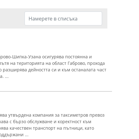
ово-Шипка-Узана осигурява постоянна и
ътя на територията на област Габрово, прохода
о разширява дейността си и към останалата част
. ...
ява утвърдена компания за таксиметров превоз
ичава с бързо обслужване и коректност към
рява качествен транспорт на пътници, като
оддържани ...