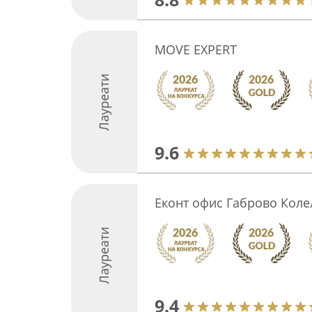
MOVE EXPERT
Лауреати
9.6
Еконт офис Габрово Коле
Лауреати
9.4