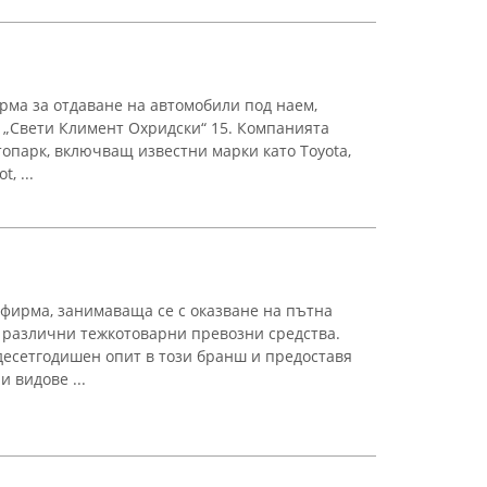
рма за отдаване на автомобили под наем,
. „Свети Климент Охридски“ 15. Компанията
топарк, включващ известни марки като Toyota,
, ...
фирма, занимаваща се с оказване на пътна
а различни тежкотоварни превозни средства.
десетгодишен опит в този бранш и предоставя
 видове ...