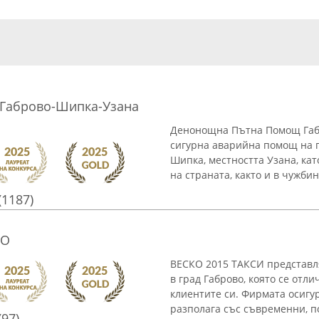
Габрово-Шипка-Узана
Денонощна Пътна Помощ Габр
сигурна аварийна помощ на п
Шипка, местността Узана, кат
на страната, както и в чужбина
(1187)
ВО
ВЕСКО 2015 ТАКСИ представл
в град Габрово, която се отл
клиентите си. Фирмата осигу
разполага със съвременни, п
(97)