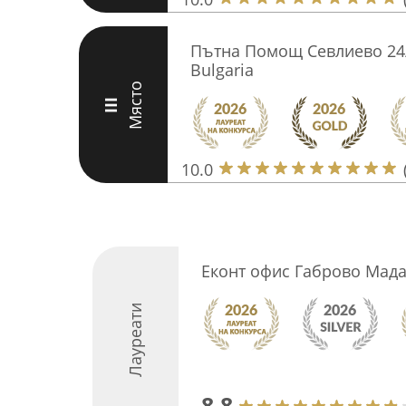
Пътна Помощ Севлиево 24/7
Bulgaria
Място
III
10.0
Еконт офис Габрово Мад
Лауреати
8.8