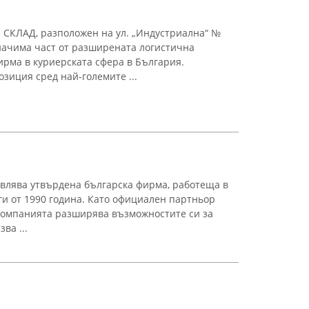
 СКЛАД, разположен на ул. „Индустриална“ №
значима част от разширената логистична
рма в куриерската сфера в България.
зиция сред най-големите ...
влява утвърдена българска фирма, работеща в
ги от 1990 година. Като официален партньор
 компанията разширява възможностите си за
ва ...