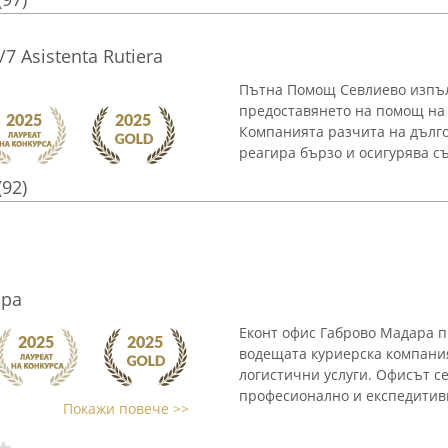
 Asistenta Rutiera
Пътна Помощ Севлиево изпъл
предоставянето на помощ на 
Компанията разчита на дълго
реагира бързо и осигурява съ
(92)
ара
Еконт офис Габрово Мадара п
водещата куриерска компания
логистични услуги. Офисът се
професионално и експедитивн
Покажи повече >>