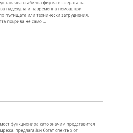
дставлява стабилна фирма в сферата на
рява надеждна и навременна помощ при
по пътищата или технически затруднения.
та покрива не само ...
 мост функционира като значим представител
мрежа, предлагайки богат спектър от