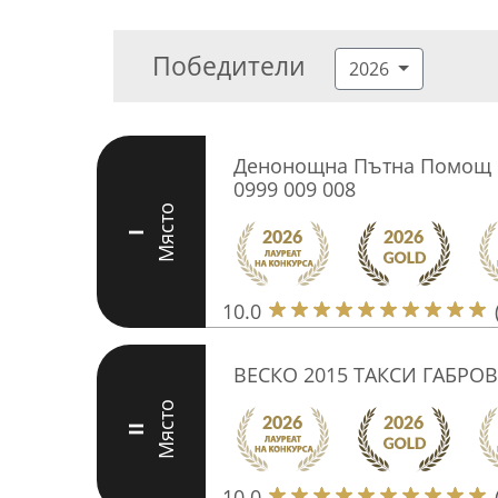
Победители
2026
Денонощна Пътна Помощ 
0999 009 008
Място
I
10.0
ВЕСКО 2015 ТАКСИ ГАБРО
Място
II
10.0