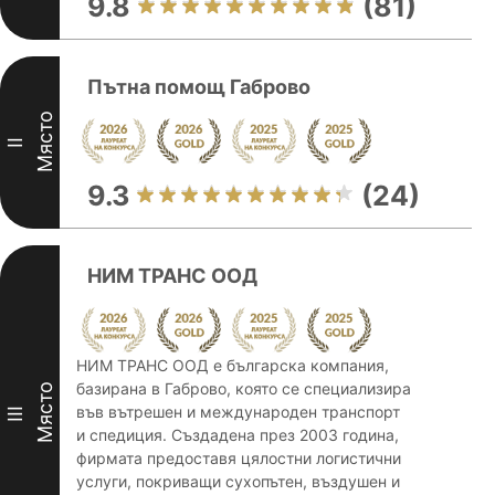
9.8
(81)
Пътна помощ Габрово
Място
II
9.3
(24)
НИМ ТРАНС ООД
НИМ ТРАНС ООД е българска компания,
базирана в Габрово, която се специализира
Място
във вътрешен и международен транспорт
III
и спедиция. Създадена през 2003 година,
фирмата предоставя цялостни логистични
услуги, покриващи сухопътен, въздушен и