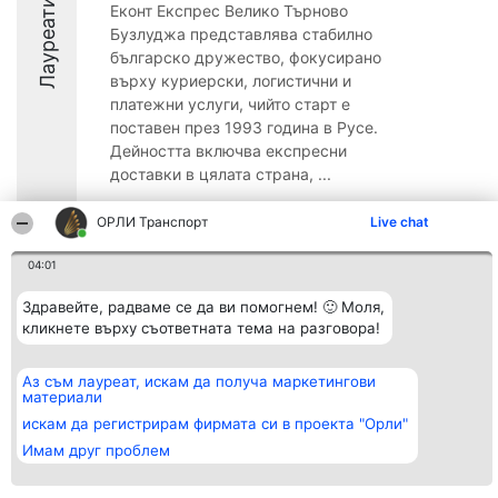
Лауреати
Еконт Експрес Велико Търново
Бузлуджа представлява стабилно
българско дружество, фокусирано
върху куриерски, логистични и
платежни услуги, чийто старт е
поставен през 1993 година в Русе.
Дейността включва експресни
доставки в цялата страна, ...
9
ОРЛИ Транспорт
Live chat
04:01
Организатор на
Класация
Контакти
Здравейте, радваме се да ви помогнем! 🙂 Моля,
класиране
Победители
Контакти
Beautiful Company S.R.L.
кликнете върху съответната тема на разговора!
Списък на
BulevardulAleea Timișul De
всички
Sus Nr. 2, Bl. A30, Sc. A, Et.
победители
4, Ap. 13
Правила
Аз съм лауреат, искам да получа маркетингови
București 53-238
Статут/Устав
материали
CUI 36737675
Политика за
искам да регистрирам фирмата си в проекта "Орли"
поверителност
Имам друг проблем