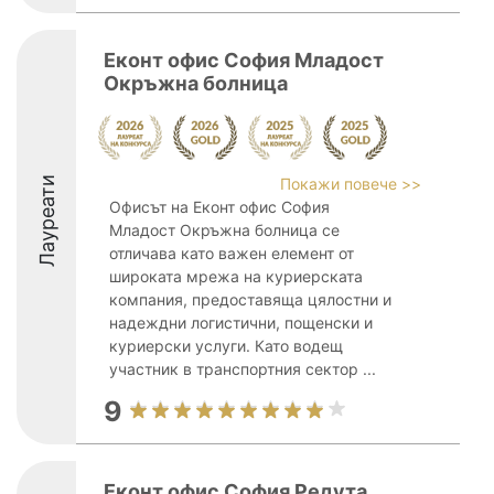
Еконт офис София Младост
Окръжна болница
Лауреати
Покажи повече >>
Офисът на Еконт офис София
Младост Окръжна болница се
отличава като важен елемент от
широката мрежа на куриерската
компания, предоставяща цялостни и
надеждни логистични, пощенски и
куриерски услуги. Като водещ
участник в транспортния сектор ...
9
Еконт офис София Редута